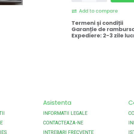
Add to compare
Termeni și condiții
Garanție de rambursar
Expediere: 2-3 zile lu
Asistenta
C
II
INFORMATII LEGALE
C
TE
CONTACTEAZA-NE
IN
IES
INTREBARI FRECVENTE
IS