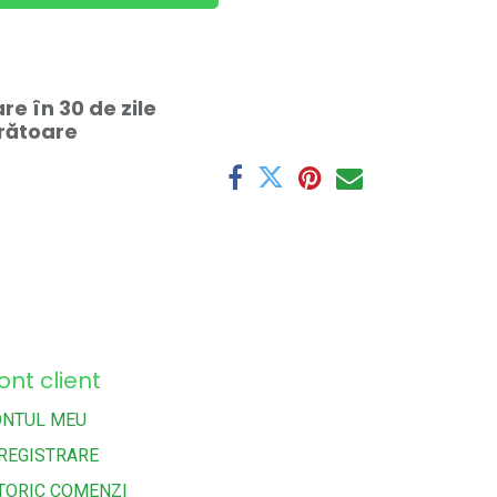
e în 30 de zile
crătoare
ont client
ONTUL MEU
REGISTRARE
TORIC COMENZI