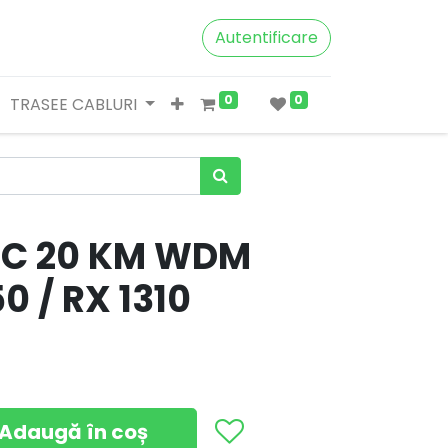
Autentificare
0
0
TRASEE CABLURI
 LC 20 KM WDM
0 / RX 1310
Adaugă în coș