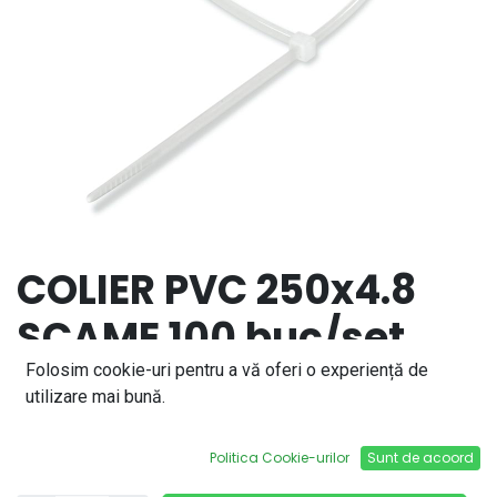
COLIER PVC 250x4.8
SCAME 100 buc/set
839.44250
Folosim cookie-uri pentru a vă oferi o experiență de
utilizare mai bună.
22,32
lei
Politica Cookie-urilor
Sunt de acoord