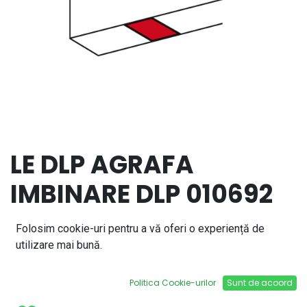
LE DLP AGRAFA
IMBINARE DLP 010692
7,18
lei
Folosim cookie-uri pentru a vă oferi o experiență de
utilizare mai bună.
Adaugă în coș
Politica Cookie-urilor
Sunt de acoord