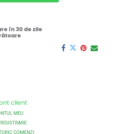
e în 30 de zile
crătoare
ont client
ONTUL MEU
REGISTRARE
TORIC COMENZI