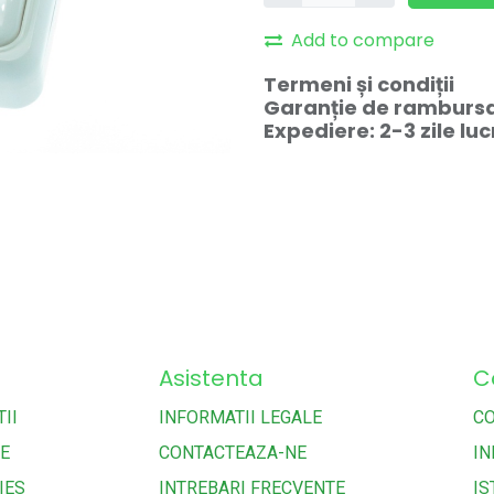
Add to compare
Termeni și condiții
Garanție de rambursar
Expediere: 2-3 zile lu
Asistenta
C
II
INFORMATII LEGALE
C
TE
CONTACTEAZA-NE
IN
IES
INTREBARI FRECVENTE
IS