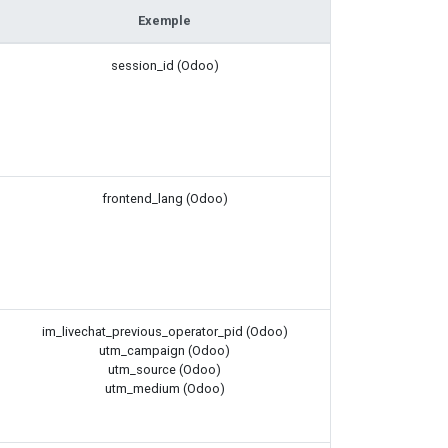
Exemple
session_id (Odoo)
frontend_lang (Odoo)
im_livechat_previous_operator_pid (Odoo)
utm_campaign (Odoo)
utm_source (Odoo)
utm_medium (Odoo)