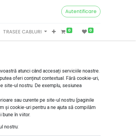
Autentificare
0
0
TRASEE CABLURI
voastră atunci când accesați serviciile noastre.
utea oferi conținut contextual. Fără cookie-uri,
 pe site-ul nostru. De exemplu, sesiunea
rioare sau curente pe site-ul nostru (paginile
sim și cookie-uri pentru a ne ajuta să compilăm
 bune în viitor.
ul nostru: