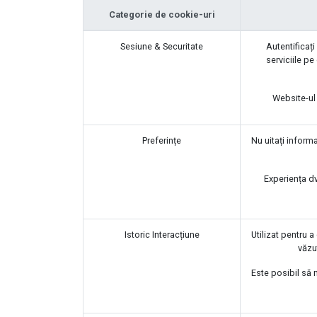
Categorie de cookie-uri
Sesiune & Securitate
Autentificați 
serviciile pe
Website-ul 
Preferințe
Nu uitați inform
Experiența dv
Istoric Interacțiune
Utilizat pentru a
văzu
Este posibil să 