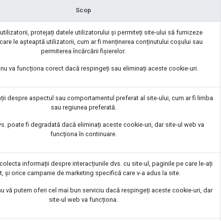
Scop
utilizatorii, protejați datele utilizatorului și permiteți site-ului să furnizeze
 care le așteaptă utilizatorii, cum ar fi menținerea conținutului coșului sau
permiterea încărcării fișierelor.
nu va funcționa corect dacă respingeți sau eliminați aceste cookie-uri.
ații despre aspectul sau comportamentul preferat al site-ului, cum ar fi limba
sau regiunea preferată.
s. poate fi degradată dacă eliminați aceste cookie-uri, dar site-ul web va
funcționa în continuare.
 colecta informații despre interacțiunile dvs. cu site-ul, paginile pe care le-ați
t, și orice campanie de marketing specifică care v-a adus la site.
nu vă putem oferi cel mai bun serviciu dacă respingeți aceste cookie-uri, dar
site-ul web va funcționa.