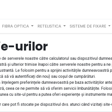
FIBRA OPTICA
RETELISTICA
SISTEME DE FIXARE
ie-urilor
e de serverele noastre către calculatorul sau dispozitivul dumnea
 și ulterior trimise înapoi către serverele noastre pentru a ne p
frustrantă. Le folosim pentru a sprijini activitățile dumneavoastră
ă să vă autentificați din nou) sau coșul de cumpărături.
să înțelegem preferințele dumneavoastră pe baza activităților ante
stră, ceea ce ne permite să vă oferim servicii îmbunătățite. Folo
iunea cu site-ul pentru a putea oferi experiențe și instrumente mai
are pot fi stocate pe dispozitivul dvs. atunci când vizitați site-