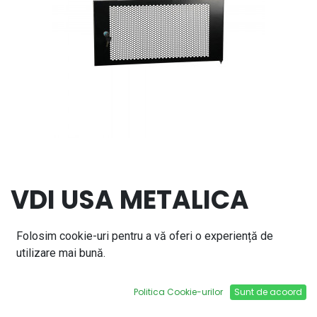
VDI USA METALICA
PERFORATA PENTRU
Folosim cookie-uri pentru a vă oferi o experiență de
RACK 42U 600mm
utilizare mai bună.
LATIME
Politica Cookie-urilor
Sunt de acoord