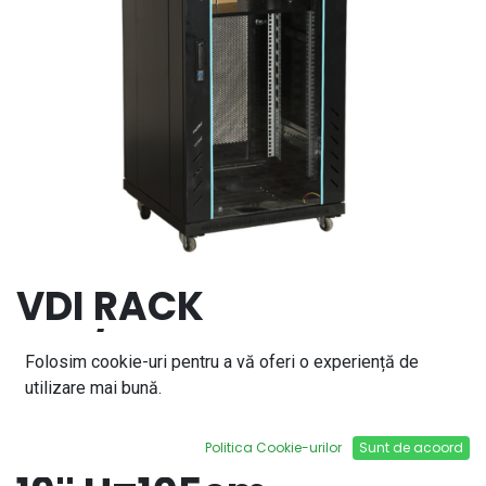
VDI RACK
22U/800x1000
Folosim cookie-uri pentru a vă oferi o experiență de
ECHIPAT CU 4
utilizare mai bună.
VENTILATOARE 220V
Politica Cookie-urilor
Sunt de acoord