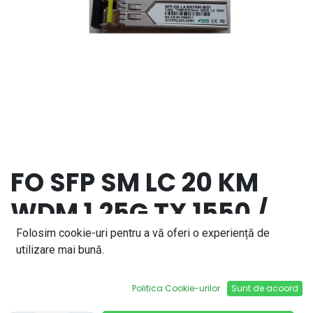
FO SFP SM LC 20 KM
WDM 1.25G TX 1550 /
RX 1310
Folosim cookie-uri pentru a vă oferi o experiență de
utilizare mai bună.
76,23
lei
Politica Cookie-urilor
Sunt de acoord