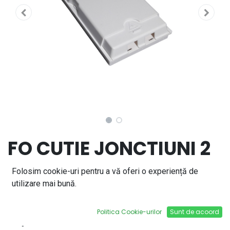
FO CUTIE JONCTIUNI 2
SUDURI DISTRIBUTION
Folosim cookie-uri pentru a vă oferi o experiență de
utilizare mai bună.
BOX IP20
Politica Cookie-urilor
Sunt de acoord
15,95
lei