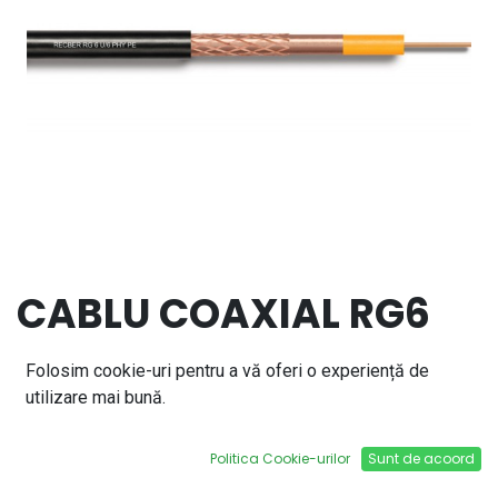
CABLU COAXIAL RG6
CU-CU NEGRU HF
Folosim cookie-uri pentru a vă oferi o experiență de
(100M) BZ20-00260
utilizare mai bună.
2,31
lei
Politica Cookie-urilor
Sunt de acoord