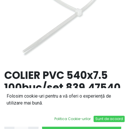
COLIER PVC 540x7.5
100buc/set 839.47540
Folosim cookie-uri pentru a vă oferi o experiență de
104,87
lei
utilizare mai bună.
Politica Cookie-urilor
Sunt de acoord
Adaugă în coș