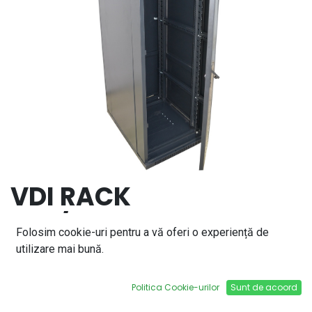
VDI RACK
32U/600x800 ECHIPAT
Folosim cookie-uri pentru a vă oferi o experiență de
CU 4 VENTILATOARE
utilizare mai bună.
220V 19''
Politica Cookie-urilor
Sunt de acoord