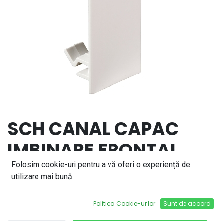
SCH CANAL CAPAC
IMBINARE FRONTAL
ISM10903P
Folosim cookie-uri pentru a vă oferi o experiență de
utilizare mai bună.
9,86
lei
Politica Cookie-urilor
Sunt de acoord