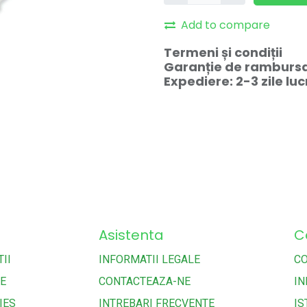
Add to compare
Termeni și condiții
Garanție de rambursar
Expediere: 2-3 zile lu
Asistenta
C
II
INFORMATII LEGALE
C
TE
CONTACTEAZA-NE
IN
IES
INTREBARI FRECVENTE
IS