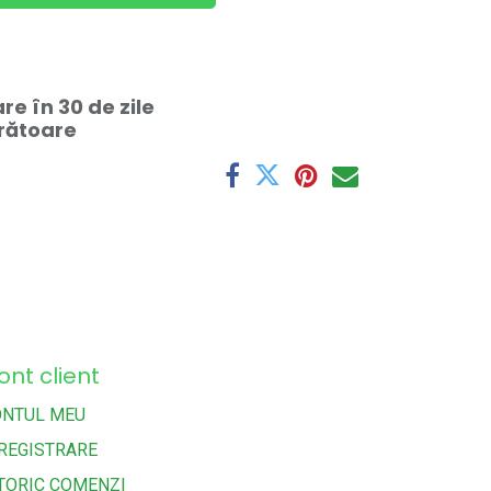
e în 30 de zile
crătoare
ont client
ONTUL MEU
REGISTRARE
TORIC COMENZI